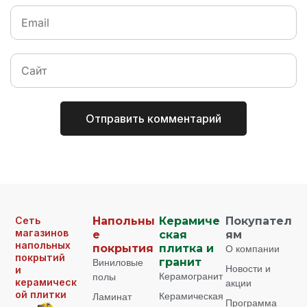
Сеть
Напольны
Керамиче
Покупател
магазинов
е
ская
ям
напольных
покрытия
плитка и
О компании
покрытий
Виниловые
гранит
Новости и
и
Керамогранит
полы
керамическ
акции
ой плитки
Керамическая
Ламинат
Программа