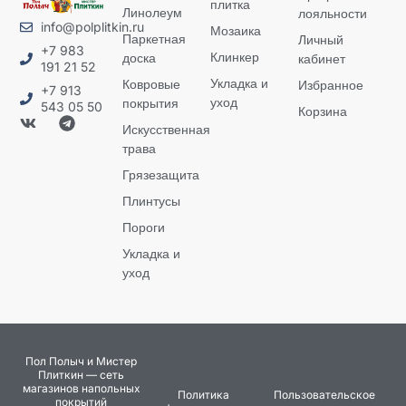
плитка
Линолеум
лояльности
info@polplitkin.ru
Мозаика
Паркетная
Личный
+7 983
Клинкер
доска
кабинет
191 21 52
Укладка и
Ковровые
Избранное
+7 913
уход
покрытия
543 05 50
Корзина
Искусственная
трава
Грязезащита
Плинтусы
Пороги
Укладка и
уход
Пол Полыч и Мистер
Плиткин — сеть
магазинов напольных
Политика
Пользовательское
покрытий