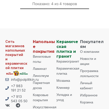
Показано:
4
из
4
товаров
Сеть
Напольны
Керамиче
Покупател
магазинов
е
ская
ям
напольных
покрытия
плитка и
О компании
покрытий
Виниловые
гранит
Новости и
и
Керамогранит
полы
керамическ
акции
ой плитки
Керамическая
Ламинат
Программа
плитка
Линолеум
лояльности
info@polplitkin.ru
Мозаика
Паркетная
Личный
+7 983
Клинкер
доска
кабинет
191 21 52
Укладка и
Ковровые
Избранное
+7 913
уход
покрытия
543 05 50
Корзина
Искусственная