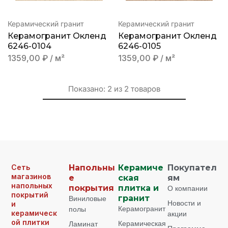
Керамический гранит
Керамический гранит
Керамогранит Окленд
Керамогранит Окленд
6246-0104
6246-0105
1359,00
₽
/ м²
1359,00
₽
/ м²
Показано:
2
из
2
товаров
Сеть
Напольны
Керамиче
Покупател
магазинов
е
ская
ям
напольных
покрытия
плитка и
О компании
покрытий
Виниловые
гранит
Новости и
и
Керамогранит
полы
керамическ
акции
ой плитки
Керамическая
Ламинат