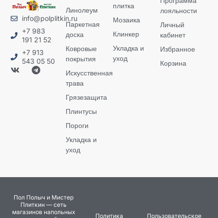
Программа
плитка
Линолеум
лояльности
info@polplitkin.ru
Мозаика
Паркетная
Личный
+7 983
Клинкер
доска
кабинет
191 21 52
Укладка и
Ковровые
Избранное
+7 913
уход
покрытия
543 05 50
Корзина
Искусственная
трава
Грязезащита
Плинтусы
Пороги
Укладка и
уход
Пол Полыч и Мистер
Плиткин — сеть
магазинов напольных
Политика
Пользовательское